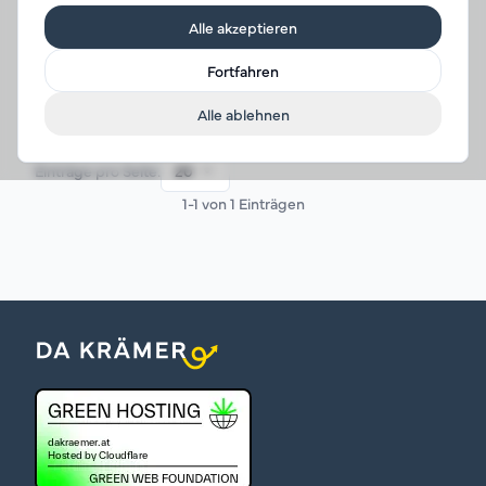
Alle akzeptieren
Rohr 42,4x 2,6
Fortfahren
L815
Alle ablehnen
€ 6,19
Einträge
pro Seite:
20
1
-
1
von
1
Einträgen
Anzeige