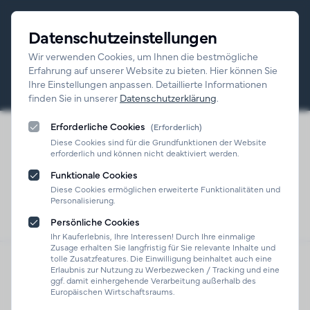
Datenschutzeinstellungen
Wir verwenden Cookies, um Ihnen die bestmögliche
Erfahrung auf unserer Website zu bieten. Hier können Sie
Suchen
Search
Ihre Einstellungen anpassen. Detaillierte Informationen
finden Sie in unserer
Datenschutzerklärung
.
Erforderliche Cookies
(Erforderlich)
Alle
Geschweißte Stahlrohre
Home
Rohre
Kategorien
schwarz
Diese Cookies sind für die Grundfunktionen der Website
erforderlich und können nicht deaktiviert werden.
Funktionale Cookies
Geschweißte Stahlrohre
Diese Cookies ermöglichen erweiterte Funktionalitäten und
Personalisierung.
schwarz
Persönliche Cookies
Ihr Kauferlebnis, Ihre Interessen! Durch Ihre einmalige
Zusage erhalten Sie langfristig für Sie relevante Inhalte und
tolle Zusatzfeatures. Die Einwilligung beinhaltet auch eine
Erlaubnis zur Nutzung zu Werbezwecken / Tracking und eine
ggf. damit einhergehende Verarbeitung außerhalb des
Produkte
Europäischen Wirtschaftsraums.