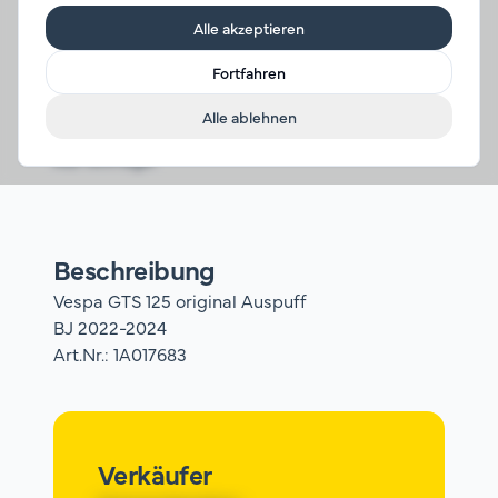
Alle akzeptieren
€ 180,00
pro Stück
Fortfahren
inkl.
20
%
MwSt.
Alle ablehnen
Auf Anfrage.
Beschreibung
Vespa GTS 125 original Auspuff

BJ 2022-2024

Art.Nr.: 1A017683
Verkäufer