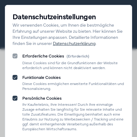
Datenschutzeinstellungen
Wir verwenden Cookies, um Ihnen die bestmögliche
Erfahrung auf unserer Website zu bieten. Hier können Sie
Suchen
Search
Ihre Einstellungen anpassen. Detaillierte Informationen
finden Sie in unserer
Datenschutzerklärung
.
Erforderliche Cookies
(Erforderlich)
Motorradtechnik und
Vespa GTS 125 Original
Home
Zubehör
Auspuff
Diese Cookies sind für die Grundfunktionen der Website
erforderlich und können nicht deaktiviert werden.
Funktionale Cookies
Diese Cookies ermöglichen erweiterte Funktionalitäten und
Personalisierung.
Persönliche Cookies
Vespa GTS 125 Original
Ihr Kauferlebnis, Ihre Interessen! Durch Ihre einmalige
Auspuff
Zusage erhalten Sie langfristig für Sie relevante Inhalte und
tolle Zusatzfeatures. Die Einwilligung beinhaltet auch eine
Erlaubnis zur Nutzung zu Werbezwecken / Tracking und eine
wird verkauft von
ggf. damit einhergehende Verarbeitung außerhalb des
Motobike Winkelmayer
Europäischen Wirtschaftsraums.
GmbH