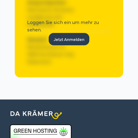
Ansprechpartner:
Nachname Vorname
mail@mail.mail
Loggen Sie sich ein um mehr zu
0123456789
sehen.
Standort
Jetzt Anmelden
Musterhausen 12
1000 Da Krämer City
Österreich
Anzeige